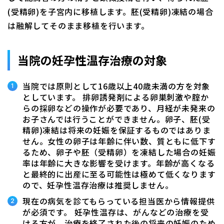
(受精卵)を子宮内に移植します。胚(受精卵)凍結の場合
は融解してそのまま移植を行います。
当院の妊孕性温存治療の対象
当院では原則として16歳以上40歳未満の方を対象
としています。 排卵誘発剤による卵巣刺激や腟か
らの採卵などの操作が必要であり、月経が未発来の
お子さんでは行うことができません。卵子、胚(受
精卵)凍結は将来の妊娠を保証するものではありま
せん。女性の卵子は年齢に伴い数、質ともに低下す
るため、卵子や胚（受精卵）を凍結した場合の妊娠
率は年齢に大きな影響を受けます。年齢が高くなる
と最終的に出産に至る可能性は極めて低くなります
ので、妊孕性温存治療は推奨しません。
現在の病気を診てもらっている担当医から情報提供
が必須です。 妊孕性温存は、がんなどの治療を受
ける方が、治療を終了された後の将来の妊娠のため