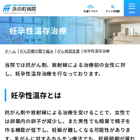
交通アクセス
サイト内検索
MENU
妊孕性温存治療
ホーム
がん診療の取り組み
がん相談支援
妊孕性温存治療
当院では抗がん剤、放射線による治療前の女性に対
し、妊孕性温存治療を行なっております。
妊孕性温存とは
抗がん剤や放射線による治療を受けることで、女性で
は卵巣内の卵子が減少し、また男性でも精巣で精子を
作る機能が低下し、妊娠が難しくなる可能性がありま
す。乳がんに対するホルモン療法でも、妊娠時期が遅れ