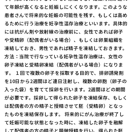
て年齢が高くなると妊娠しにくくなります。このような
患者さんで将来的な妊娠の可能性を残す、もしくは高め
るために行う治療を妊孕性温存治療といいます。具体的
には抗がん剤や放射線の治療前に、女性であれば卵子
や受精卵（配偶者がいる場合）、もしくは卵巣組織を
凍結しておき、男性であれば精子を凍結しておきます。
方法：当院で行なっている妊孕性温存治療は、女性の
卵子凍結と受精卵凍結（配偶者がいる場合）になりま
す。 １回で複数の卵子を採取する目的で、排卵誘発剤
を10日から2週間ほど連日注射し、複数の卵胞（卵子の
入った袋）を育てて採卵を行います。2週間ほどの期間
が必要です。採卵して得られた卵子を凍結保存、もしく
は配偶者の方の精子と授精させて胚（受精卵）となっ
たものを凍結保存します。 将来的にがん治療が終了し
て妊娠可能な状態となった時に、凍結した卵子を融解
して配偶者の方の精子と顕微授精を行い、得られた胚