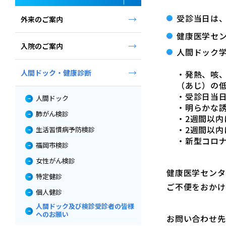
受診当日は
外来のご案内
健康医学セ
入院のご案内
人間ドック
人間ドック・健康診断
・発熱、咳
（あじ）の
・受診日当日
人間ドック
・明らかな誘
肺がん検診
・2週間以
・2週間以
生活習慣病予防検診
・新型コロナ
福岡市検診
女性がん検診
健康医学センタ
特定健診
ご不便をおかけ
個人健診
人間ドック及び検診受診者の皆様
へのお願い
お問い合わせ先