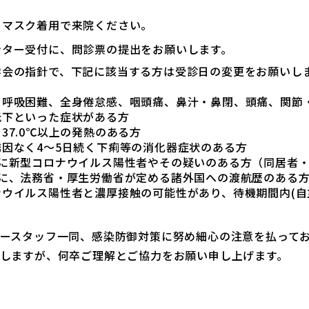
、マスク着用で来院ください。
ンター受付に、問診票の提出をお願いします。
学会の指針で、下記に該当する方は受診日の変更をお願いし
、呼吸困難、全身倦怠感、咽頭痛、鼻汁・鼻閉、頭痛、関節
低下といった症状がある方
37.0℃以上の発熱のある方
因なく4～5日続く下痢等の消化器症状のある方
内に新型コロナウイルス陽性者やその疑いのある方（同居者
内に、法務省・厚生労働省が定める諸外国への渡航歴のある
ウイルス陽性者と濃厚接触の可能性があり、待機期間内(自
ースタッフ一同、感染防御対策に努め細心の注意を払って
しますが、何卒ご理解とご協力をお願い申し上げます。