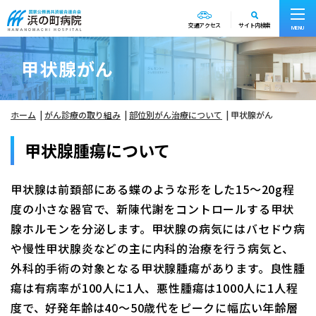
交通アクセス
サイト内検索
MENU
甲状腺がん
ホーム
がん診療の取り組み
部位別がん治療について
甲状腺がん
甲状腺腫瘍について
甲状腺は前頚部にある蝶のような形をした15～20g程
度の小さな器官で、新陳代謝をコントロールする甲状
腺ホルモンを分泌します。甲状腺の病気にはバセドウ病
や慢性甲状腺炎などの主に内科的治療を行う病気と、
外科的手術の対象となる甲状腺腫瘍があります。良性腫
瘍は有病率が100人に1人、悪性腫瘍は1000人に1人程
度で、好発年齢は40～50歳代をピークに幅広い年齢層