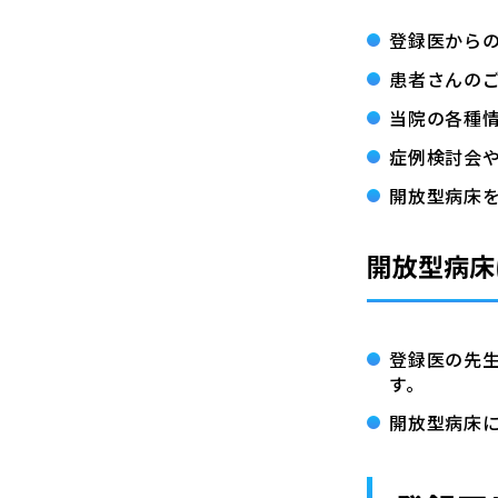
登録医から
患者さんの
当院の各種
症例検討会
開放型病床
開放型病床
登録医の先
す。
開放型病床